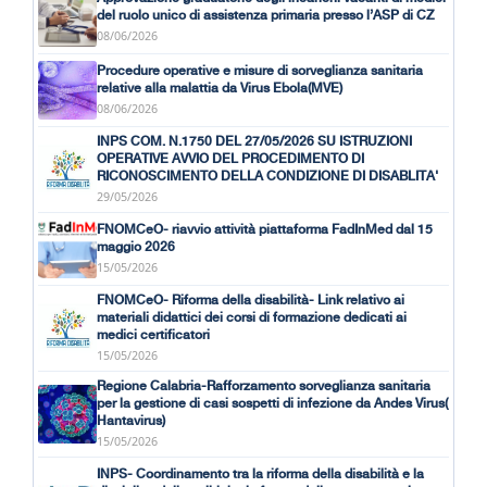
del ruolo unico di assistenza primaria presso l’ASP di CZ
08/06/2026
Procedure operative e misure di sorveglianza sanitaria
relative alla malattia da Virus Ebola(MVE)
08/06/2026
INPS COM. N.1750 DEL 27/05/2026 SU ISTRUZIONI
OPERATIVE AVVIO DEL PROCEDIMENTO DI
RICONOSCIMENTO DELLA CONDIZIONE DI DISABLITA'
29/05/2026
FNOMCeO- riavvio attività piattaforma FadInMed dal 15
maggio 2026
15/05/2026
FNOMCeO- Riforma della disabilità- Link relativo ai
materiali didattici dei corsi di formazione dedicati ai
medici certificatori
15/05/2026
Regione Calabria-Rafforzamento sorveglianza sanitaria
per la gestione di casi sospetti di infezione da Andes Virus(
Hantavirus)
15/05/2026
INPS- Coordinamento tra la riforma della disabilità e la