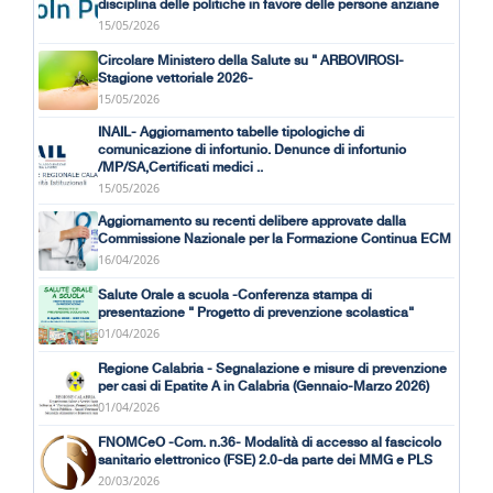
disciplina delle politiche in favore delle persone anziane
15/05/2026
Circolare Ministero della Salute su " ARBOVIROSI-
Stagione vettoriale 2026-
15/05/2026
INAIL- Aggiornamento tabelle tipologiche di
comunicazione di infortunio. Denunce di infortunio
/MP/SA,Certificati medici ..
15/05/2026
Aggiornamento su recenti delibere approvate dalla
Commissione Nazionale per la Formazione Continua ECM
16/04/2026
Salute Orale a scuola -Conferenza stampa di
presentazione " Progetto di prevenzione scolastica"
01/04/2026
Regione Calabria - Segnalazione e misure di prevenzione
per casi di Epatite A in Calabria (Gennaio-Marzo 2026)
01/04/2026
FNOMCeO -Com. n.36- Modalità di accesso al fascicolo
sanitario elettronico (FSE) 2.0-da parte dei MMG e PLS
20/03/2026