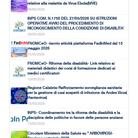
relative alla malattia da Virus Ebola(MVE)
08/06/2026
INPS COM. N.1750 DEL 27/05/2026 SU ISTRUZIONI
OPERATIVE AVVIO DEL PROCEDIMENTO DI
RICONOSCIMENTO DELLA CONDIZIONE DI DISABLITA'
29/05/2026
FNOMCeO- riavvio attività piattaforma FadInMed dal 15
maggio 2026
15/05/2026
FNOMCeO- Riforma della disabilità- Link relativo ai
materiali didattici dei corsi di formazione dedicati ai
medici certificatori
15/05/2026
Regione Calabria-Rafforzamento sorveglianza sanitaria
per la gestione di casi sospetti di infezione da Andes Virus(
Hantavirus)
15/05/2026
INPS- Coordinamento tra la riforma della disabilità e la
disciplina delle politiche in favore delle persone anziane
15/05/2026
Circolare Ministero della Salute su " ARBOVIROSI-