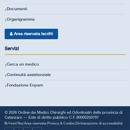
Documenti
Organigramma
Area riservata Iscritti
Servizi
Cerca un medico
Continuità assistenziale
Fondazione Enpam
© 2026 Ordine dei Medici Chirurghi ed Odontoiatri della provincia di
Catanzaro — Ente di diritto pubblico C.F.80000250797
|
|
|
Feed Rss
Area riservata
Privacy & Cookie
Dichiarazione di accessibilità