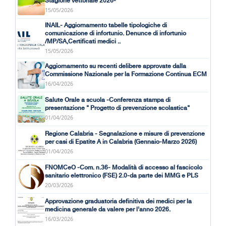
Stagione vettoriale 2026-
15/05/2026
INAIL- Aggiornamento tabelle tipologiche di
comunicazione di infortunio. Denunce di infortunio
/MP/SA,Certificati medici ..
15/05/2026
Aggiornamento su recenti delibere approvate dalla
Commissione Nazionale per la Formazione Continua ECM
16/04/2026
Salute Orale a scuola -Conferenza stampa di
presentazione " Progetto di prevenzione scolastica"
01/04/2026
Regione Calabria - Segnalazione e misure di prevenzione
per casi di Epatite A in Calabria (Gennaio-Marzo 2026)
01/04/2026
FNOMCeO -Com. n.36- Modalità di accesso al fascicolo
sanitario elettronico (FSE) 2.0-da parte dei MMG e PLS
20/03/2026
Approvazione graduatoria definitiva dei medici per la
medicina generale da valere per l’anno 2026.
16/03/2026