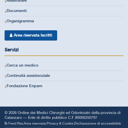
Assemblee
Documenti
Organigramma
Area riservata Iscritti
Servizi
Cerca un medico
Continuità assistenziale
Fondazione Enpam
© 2026 Ordine dei Medici Chirurghi ed Odontoiatri della provincia di
Catanzaro — Ente di diritto pubblico C.F.80000250797
|
|
|
Feed Rss
Area riservata
Privacy & Cookie
Dichiarazione di accessibilità