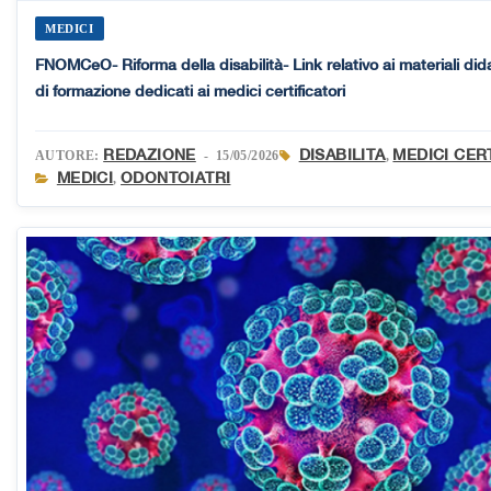
MEDICI
FNOMCeO- Riforma della disabilità- Link relativo ai materiali dida
di formazione dedicati ai medici certificatori
REDAZIONE
DISABILITA
MEDICI CER
AUTORE:
- 15/05/2026
,
MEDICI
ODONTOIATRI
,