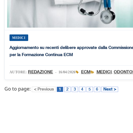
MEDICI
Aggiornamento su recenti delibere approvate dalla Commission
per la Formazione Continua ECM
REDAZIONE
ECM
MEDICI
ODONTOI
AUTORE:
- 16/04/2026
,
Go to page:
< Previous
1
2
3
4
5
6
Next >