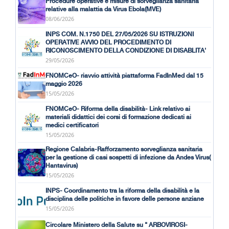
Procedure operative e misure di sorveglianza sanitaria
relative alla malattia da Virus Ebola(MVE)
08/06/2026
INPS COM. N.1750 DEL 27/05/2026 SU ISTRUZIONI
OPERATIVE AVVIO DEL PROCEDIMENTO DI
RICONOSCIMENTO DELLA CONDIZIONE DI DISABLITA'
29/05/2026
FNOMCeO- riavvio attività piattaforma FadInMed dal 15
maggio 2026
15/05/2026
FNOMCeO- Riforma della disabilità- Link relativo ai
materiali didattici dei corsi di formazione dedicati ai
medici certificatori
15/05/2026
Regione Calabria-Rafforzamento sorveglianza sanitaria
per la gestione di casi sospetti di infezione da Andes Virus(
Hantavirus)
15/05/2026
INPS- Coordinamento tra la riforma della disabilità e la
disciplina delle politiche in favore delle persone anziane
15/05/2026
Circolare Ministero della Salute su " ARBOVIROSI-