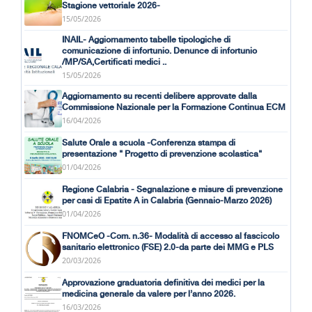
Stagione vettoriale 2026-
15/05/2026
INAIL- Aggiornamento tabelle tipologiche di
comunicazione di infortunio. Denunce di infortunio
/MP/SA,Certificati medici ..
15/05/2026
Aggiornamento su recenti delibere approvate dalla
Commissione Nazionale per la Formazione Continua ECM
16/04/2026
Salute Orale a scuola -Conferenza stampa di
presentazione " Progetto di prevenzione scolastica"
01/04/2026
Regione Calabria - Segnalazione e misure di prevenzione
per casi di Epatite A in Calabria (Gennaio-Marzo 2026)
01/04/2026
FNOMCeO -Com. n.36- Modalità di accesso al fascicolo
sanitario elettronico (FSE) 2.0-da parte dei MMG e PLS
20/03/2026
Approvazione graduatoria definitiva dei medici per la
medicina generale da valere per l’anno 2026.
16/03/2026