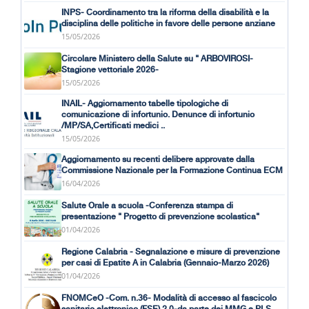
INPS- Coordinamento tra la riforma della disabilità e la
disciplina delle politiche in favore delle persone anziane
15/05/2026
Circolare Ministero della Salute su " ARBOVIROSI-
Stagione vettoriale 2026-
15/05/2026
INAIL- Aggiornamento tabelle tipologiche di
comunicazione di infortunio. Denunce di infortunio
/MP/SA,Certificati medici ..
15/05/2026
Aggiornamento su recenti delibere approvate dalla
Commissione Nazionale per la Formazione Continua ECM
16/04/2026
Salute Orale a scuola -Conferenza stampa di
presentazione " Progetto di prevenzione scolastica"
01/04/2026
Regione Calabria - Segnalazione e misure di prevenzione
per casi di Epatite A in Calabria (Gennaio-Marzo 2026)
01/04/2026
FNOMCeO -Com. n.36- Modalità di accesso al fascicolo