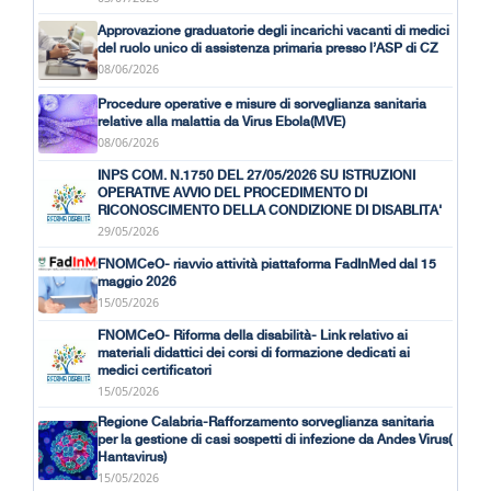
Approvazione graduatorie degli incarichi vacanti di medici
del ruolo unico di assistenza primaria presso l’ASP di CZ
08/06/2026
Procedure operative e misure di sorveglianza sanitaria
relative alla malattia da Virus Ebola(MVE)
08/06/2026
INPS COM. N.1750 DEL 27/05/2026 SU ISTRUZIONI
OPERATIVE AVVIO DEL PROCEDIMENTO DI
RICONOSCIMENTO DELLA CONDIZIONE DI DISABLITA'
29/05/2026
FNOMCeO- riavvio attività piattaforma FadInMed dal 15
maggio 2026
15/05/2026
FNOMCeO- Riforma della disabilità- Link relativo ai
materiali didattici dei corsi di formazione dedicati ai
medici certificatori
15/05/2026
Regione Calabria-Rafforzamento sorveglianza sanitaria
per la gestione di casi sospetti di infezione da Andes Virus(
Hantavirus)
15/05/2026