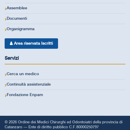
Assemblee
Documenti
Organigramma
Area riservata Iscritti
Servizi
Cerca un medico
Continuità assistenziale
Fondazione Enpam
© 2026 Ordine dei Medici Chirurghi ed Odontoiatri della provincia di
Catanzaro — Ente di diritto pubblico C.F.80000250797