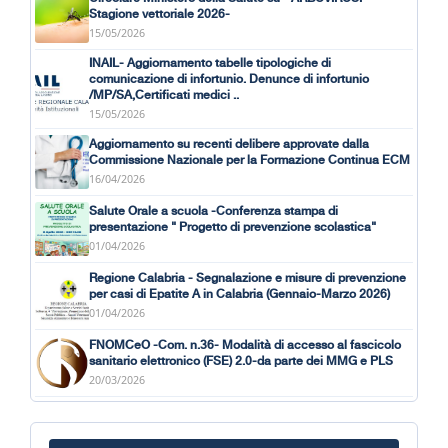
Stagione vettoriale 2026-
15/05/2026
INAIL- Aggiornamento tabelle tipologiche di
comunicazione di infortunio. Denunce di infortunio
/MP/SA,Certificati medici ..
15/05/2026
Aggiornamento su recenti delibere approvate dalla
Commissione Nazionale per la Formazione Continua ECM
16/04/2026
Salute Orale a scuola -Conferenza stampa di
presentazione " Progetto di prevenzione scolastica"
01/04/2026
Regione Calabria - Segnalazione e misure di prevenzione
per casi di Epatite A in Calabria (Gennaio-Marzo 2026)
01/04/2026
FNOMCeO -Com. n.36- Modalità di accesso al fascicolo
sanitario elettronico (FSE) 2.0-da parte dei MMG e PLS
20/03/2026