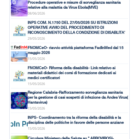
Procedure operative e misure di sorveglianza sanitaria
relative alla malattia da Virus Ebola(MVE)
08/06/2026
INPS COM. N.1750 DEL 27/05/2026 SU ISTRUZIONI
OPERATIVE AVVIO DEL PROCEDIMENTO DI
RICONOSCIMENTO DELLA CONDIZIONE DI DISABLITA'
29/05/2026
FNOMCeO- riavvio attività piattaforma FadInMed dal 15
maggio 2026
15/05/2026
FNOMCeO- Riforma della disabilità- Link relativo ai
materiali didattici dei corsi di formazione dedicati ai
medici certificatori
15/05/2026
Regione Calabria-Rafforzamento sorveglianza sanitaria
per la gestione di casi sospetti di infezione da Andes Virus(
Hantavirus)
15/05/2026
INPS- Coordinamento tra la riforma della disabilità e la
disciplina delle politiche in favore delle persone anziane
15/05/2026
Circolare Ministero della Salute su " ARBOVIROSI-