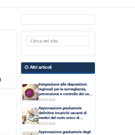
Altri articoli
I
Integrazione alle disposizioni
regionali per la sorveglianza,
prevenzione e controllo dei casi
di morbillo
03/07/2026
Approvazione graduatorie
definitive incarichi vacanti di
medici del ruolo unico di
assistenza primaria presso l’ASP
03/07/2026
CZ anno 2026
Approvazione graduatorie degli