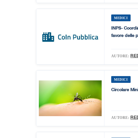
MEDICI
INPS- Coordina
favore delle 
RE
AUTORE:
MEDICI
Circolare Min
RE
AUTORE: