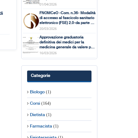
(Gennaio-Marzo 2026)
01/04/2026
FNOMCeO -Com. n.36- Modalità
di
di accesso al fascicolo sanitario
elettronico (FSE) 2.0-da parte dei
MMG e PLS
20/03/2026
Approvazione graduatoria
definitiva dei medici per la
medicina generale da valere per
l’anno 2026.
16/03/2026
Categorie
(1)
Biologo
(164)
Corsi
(1)
Dietista
(1)
Farmacista
(1)
Fisioterapista