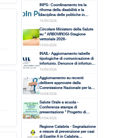
Hantavirus)
INPS- Coordinamento tra la
riforma della disabilità e la
disciplina delle politiche in
favore delle persone anziane
15/05/2026
Circolare Ministero della Salute
su " ARBOVIROSI-Stagione
vettoriale 2026-
15/05/2026
INAIL- Aggiornamento tabelle
tipologiche di comunicazione di
infortunio. Denunce di infortunio
/MP/SA,Certificati medici ..
15/05/2026
Aggiornamento su recenti
delibere approvate dalla
Commissione Nazionale per la
Formazione Continua ECM
16/04/2026
Salute Orale a scuola -
Conferenza stampa di
presentazione " Progetto di
prevenzione scolastica"
01/04/2026
Regione Calabria - Segnalazione
e misure di prevenzione per casi
di Epatite A in Calabria