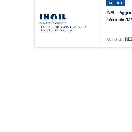
MEDICI
INAIL- Aggior
infortunio /MP
RE
AUTORE: