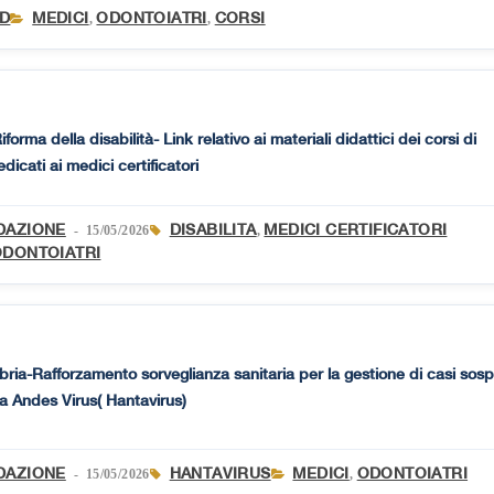
AD
MEDICI
ODONTOIATRI
CORSI
,
,
ma della disabilità- Link relativo ai materiali didattici dei corsi di
icati ai medici certificatori
DAZIONE
DISABILITA
MEDICI CERTIFICATORI
- 15/05/2026
,
ODONTOIATRI
ria-Rafforzamento sorveglianza sanitaria per la gestione di casi sosp
da Andes Virus( Hantavirus)
DAZIONE
HANTAVIRUS
MEDICI
ODONTOIATRI
- 15/05/2026
,