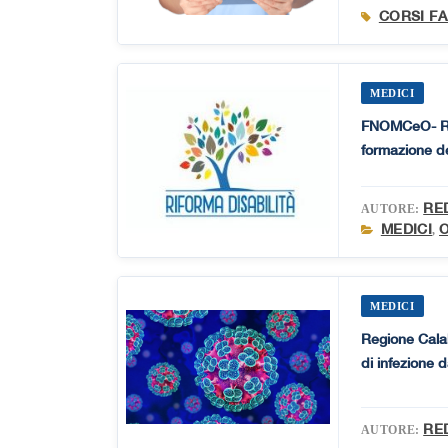
CORSI F
MEDICI
FNOMCeO- Rifor
formazione ded
RE
AUTORE:
MEDICI
,
MEDICI
Regione Calab
di infezione 
RE
AUTORE: