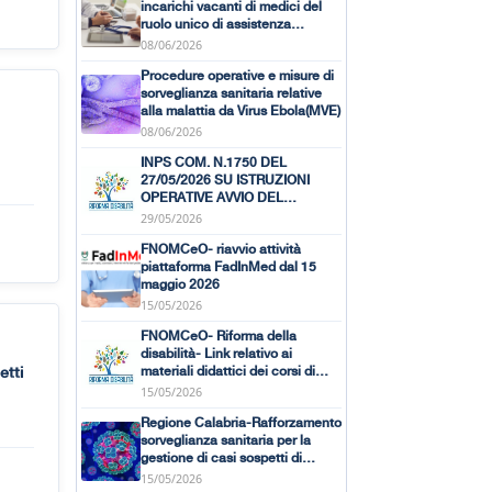
incarichi vacanti di medici del
ruolo unico di assistenza
primaria presso l’ASP di CZ
08/06/2026
Procedure operative e misure di
sorveglianza sanitaria relative
alla malattia da Virus Ebola(MVE)
08/06/2026
INPS COM. N.1750 DEL
27/05/2026 SU ISTRUZIONI
OPERATIVE AVVIO DEL
PROCEDIMENTO DI
29/05/2026
RICONOSCIMENTO DELLA
FNOMCeO- riavvio attività
CONDIZIONE DI DISABLITA'
piattaforma FadInMed dal 15
maggio 2026
15/05/2026
FNOMCeO- Riforma della
disabilità- Link relativo ai
materiali didattici dei corsi di
etti
formazione dedicati ai medici
15/05/2026
certificatori
Regione Calabria-Rafforzamento
sorveglianza sanitaria per la
gestione di casi sospetti di
infezione da Andes Virus(
15/05/2026